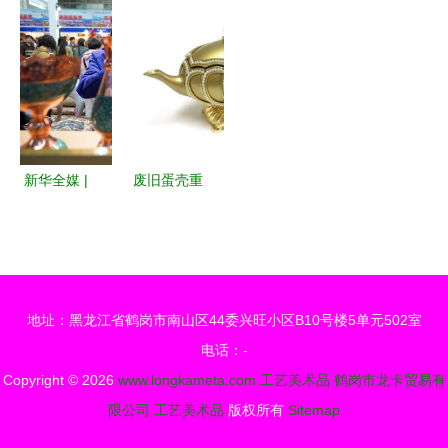
贝雕工艺的
实用的完美
董公司
艺美术品在
美学探索
结合
日常生活中
的美学价值
新华全媒 |
废旧蛋壳重
多国工艺品
生记 20个
扮靓中俄博
令人惊叹的
览会工艺美
蛋壳工艺
术品展区
品，治愈您
地址：黑龙江省鹤岗市南山区44委兴旺小区B10号楼5单元502室
的每一
电话：-
份“蛋疼”人
Copyright © 2026
www.longkameta.com
工艺美术品
鹤岗市龙卡贸易有
生
限公司
工艺美术品
版权所有
Sitemap