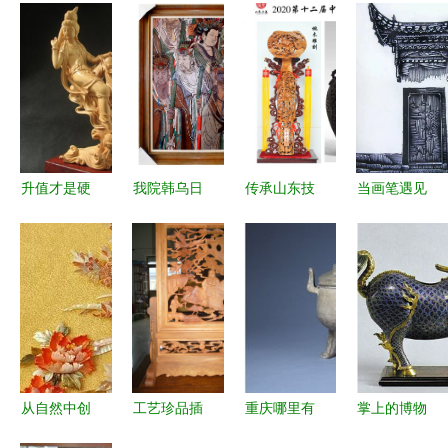
升值才是硬
我院韩乌日
传承山东技
当画笔遇见
道理，未达
根代来老师
艺，绽放工
刻刀 徽派
收藏级，都
喜获国家艺
美魅力——
版画的艺术
是瞎折腾！
术基金资助
2020第12
奇遇
——浅析黄
工艺美术品
届中国（山
杨木雕的市
创新与传统
东）工艺美
场与收藏
之韵
术博览会前
瞻
从自然中创
工艺珍品插
重庆哪里有
掌上的博物
作艺术——
屏 艺术与
正规鉴定古
馆——论工