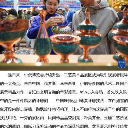
连日来，中俄博览会持续升温，工艺美术品展区成为吸引观展者眼眸
的一大亮点。来自中国、俄罗斯、马来西亚、伊朗等多国的艺术工匠同台
展示精品力作，交汇出文明交融的华彩篇章。\n\n步入会场，首先映入眼
帘的是一件件精湛的牙雕刻——中国匠师运用薄翼牙雕技法，在白如雪的
象牙段内影走穿插、翻飘旋转精巧构形，让人不由得为这穿越千年的国匠
技法叫绝。一旁的展区内，民间饰品晶莹剔亮、种类齐全。玉雕工艺所逐
的水润馨韵，细腻刀花将流动的生命力深蕴轮廓间。盆景展示则将传统案