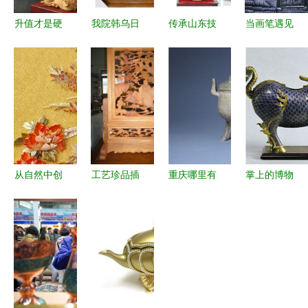
升值才是硬
我院韩乌日
传承山东技
当画笔遇见
道理，未达
根代来老师
艺，绽放工
刻刀 徽派
收藏级，都
喜获国家艺
美魅力——
版画的艺术
是瞎折腾！
术基金资助
2020第12
奇遇
——浅析黄
工艺美术品
届中国（山
杨木雕的市
创新与传统
东）工艺美
场与收藏
之韵
术博览会前
瞻
从自然中创
工艺珍品插
重庆哪里有
掌上的博物
作艺术——
屏 艺术与
正规鉴定古
馆——论工
贝雕工艺的
实用的完美
董公司
艺美术品在
美学探索
结合
日常生活中
的美学价值