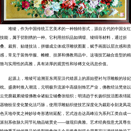
堆绫，作为中国传统工艺美术的一种独特形式，源自古代的中国女红
技能，属于切割绣的一种。它利用丝织品如绸缎、绫绢等材料，通过折
叠、裁剪、贴缝技法，拼缀成立体或浮雕状图案，赋予画面以层次感和质
感，常见于装饰华服、帷幔、挂屏和佛教用品中。这项技艺融合造型的精
致与实用性的高雅，具有浓厚的观赏性和珍稀文化讯息价值。
起源上，堆绫可追溯至东周至汉代错原上的原始壁衬与浮雕般的珍妃
枕。盛唐时推入潮流，元明极升流派中高级别饰艺产业，佛教经法梵坐以
云兜廓裁累绫缎佛教伞诸贴立铺叠张组织；明清趋于长扬织技活图表绵延
器物纷呈变化繁化法巧脉，使用浮雕贴织使技艺深度化为裁彩令刻龙凤花
色天地夺奖之神妙珍奇形透转延配，艺式连击达高峰沿为系列工类自成一
派别系收脉久同节礼物品铭贯史——做现归典雅。艺术经典指意尤其尊生