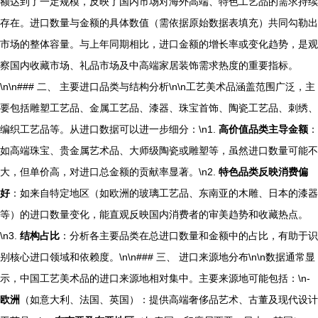
额达到了一定规模，反映了国内市场对海外高端、特色工艺品的需求持续
存在。进口数量与金额的具体数值（需依据原始数据表填充）共同勾勒出
市场的整体容量。与上年同期相比，进口金额的增长率或变化趋势，是观
察国内收藏市场、礼品市场及中高端家居装饰需求热度的重要指标。
\n\n### 二、 主要进口品类与结构分析\n\n工艺美术品涵盖范围广泛，主
要包括雕塑工艺品、金属工艺品、漆器、珠宝首饰、陶瓷工艺品、刺绣、
编织工艺品等。从进口数据可以进一步细分：\n1.
高价值品类主导金额
：
如高端珠宝、贵金属艺术品、大师级陶瓷或雕塑等，虽然进口数量可能不
大，但单价高，对进口总金额的贡献率显著。\n2.
特色品类反映消费偏
好
：如来自特定地区（如欧洲的玻璃工艺品、东南亚的木雕、日本的漆器
等）的进口数量变化，能直观反映国内消费者的审美趋势和收藏热点。
\n3.
结构占比
：分析各主要品类在总进口数量和金额中的占比，有助于识
别核心进口领域和依赖度。\n\n### 三、 进口来源地分布\n\n数据通常显
示，中国工艺美术品的进口来源地相对集中。主要来源地可能包括：\n-
欧洲
（如意大利、法国、英国）：提供高端奢侈品艺术、古董及现代设计