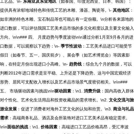
工艺品。\n-
东南亚及东亚地区
（如泰国、印度尼西亚、日本、韩国）：
提供具有浓郁地域特色和传统工艺的木雕、漆器、陶瓷等。\-
其他地区
：
如非洲的特色木雕、宝石制品等也可能占有一定份额。\n分析各来源地的
进口数据，可以评估我国工艺美术品市场的多元化程度以及主要文化输入
方向。\n\n### 四、 月度趋势与季度波动\n\n通过分析1月至9月各月的进
口数据，可以观察以下趋势：\n-
季节性波动
：工艺美术品进口可能受节
假日（如春节、五一、国庆前夕）、展会季（如艺术博览会）等因素影
响，在特定月份出现进口小高峰。\n-
趋势线
：综合九个月的数据，可以
判断2012年进口需求是呈平稳、上升还是下降趋势。这与中国宏观经济
形势、居民可支配收入增长以及艺术品市场景气度密切相关。\n\n###
五、 市场驱动因素与挑战\n\n
驱动因素
：\n1.
消费升级
：国内高收入群体
对个性化、艺术化生活用品和投资收藏品的需求增长。\n2.
文化交流与旅
游业发展
：促进了消费者对海外工艺文化的认知和欣赏。\n3.
商业与礼品
需求
：高端商务礼品、酒店及会所装饰对进口工艺美术品有稳定需求。
\n\n
面临的挑战
：\n1.
价格因素
：高端进口工艺品价格高昂，受汇率波