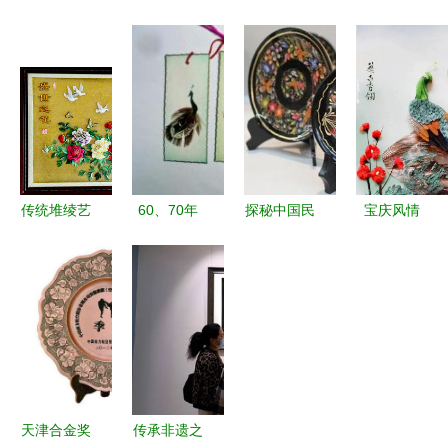
工艺美术品
品的艺术魅
三事，多的
口产品排名
饕餮盛宴今
力与环保价
是你不知道
陶瓷上榜，
日上演
值
的事！——
第一竟然是
藏在工艺美
柠檬酸与工
术品中的隐
艺美术品
秘叙事
传统堆绫艺
60、70年
探秘中国民
宝庆风情
术 针线之
代老书签
族工艺品
邵阳羽毛画
间的文化瑰
中国工艺美
一堂别开生
——用羽毛
宝
术品的羽毛
面的文化通
托起的传承
与水彩记忆
识课
技艺
天津合金奖
传承非遗之