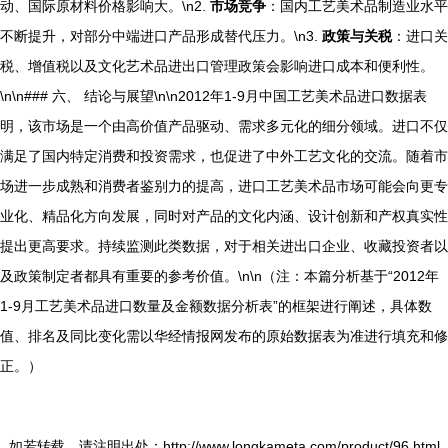
动、国际原材料价格影响大。\n2.
市场竞争
：国内工艺美术品制造业水平
不断提升，对部分中端进口产品形成替代压力。\n3.
政策与关税
：进口关
税、增值税以及文化艺术品进出口管理政策会影响进口成本和便利性。
\n\n### 六、 结论与展望\n\n2012年1-9月中国工艺美术品进口数据表
明，该市场是一个由高价值产品驱动、需求多元化的细分领域。进口不仅
满足了国内特定消费和投资需求，也促进了中外工艺文化的交流。随着市
场进一步成熟和消费者鉴别力的提高，进口工艺美术品市场可能会向更专
业化、精品化方向发展，同时对产品的文化内涵、设计创新和产权真实性
提出更高要求。持续监测此类数据，对于相关进出口企业、收藏投资者以
及政策制定者都具有重要的参考价值。\n\n（注：本篇分析基于“2012年
1-9月工艺美术品进口数量及金额数据分析表”的框架进行阐述，具体数
值、排名及同比变化需以华经情报网发布的原始数据表为准进行填充和修
正。）
如若转载，请注明出处：http://www.longkameta.com/product/96.html