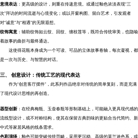
意境表达
：更高级的设计，则重在传递意境。或通过釉色浓淡表现“三
次”拜访的时间流逝与心境变化；或以开窗构图、留白艺术，引发观者
对“诚意”与“相遇”的无限遐想。
纹饰寓意
：辅助纹饰如云纹、回纹、缠枝莲等，既符合传统审美，也隐喻
着故事的曲折与最终通达。
这使得花瓶本身成为一个可读、可品的立体故事卷轴，每次凝视，都
是一次与历史、与智慧的对话。
三、 创意设计：传统工艺的现代表达
作为“创意客厅摆件”，此系列作品绝非对传统的简单复刻，而是充满
了现代设计思维的再创造。
器型创新
：在经典梅瓶、玉壶春瓶等形制基础上，可能融入更具现代感的
流线型设计，或不对称结构，使其在保留古典韵味的更贴合当代简约、新
中式等家居风格的线条需求。
色彩演绎
：釉色可能突破传统范畴，采用更沉稳、高级的莫兰迪色系，或