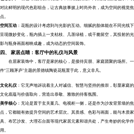
对比鲜明的现代色彩组合，让古典故事披上时尚外衣，成为空间的视觉焦
点。
空间互动
：花瓶的设计考虑到与光影的互动。细腻的胎体能在不同光线下
呈现微妙变化，瓶内插上一支枯枝、几茎绿植，或干脆留空，其投射的光
影与瓶身画面相映成趣，成为动态的空间装饰。
四、 家居点睛：客厅中的礼仪与风景
在居家装饰中，客厅是家的核心，是接待宾朋、家庭团聚的场所。一
件“三顾茅庐”主题的景德镇陶瓷花瓶置于此，意义非凡。
文化礼仪
：它无声地诉说着主人对诚信、智慧与坚持的推崇，彰显家庭的
文化底蕴与价值取向，营造出恭敬、雅致的待客氛围。
美学核心
：无论是置于玄关案几、电视柜一侧，还是作为沙发背景墙的焦
点，它都能有效提升空间的艺术层次。其质感、色彩与画面，能与木质家
具、布艺沙发、大理石台面等现代家居元素和谐共处，产生奇妙的化学作
用。