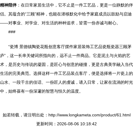
精神陪伴
：在日常家居生活中，它不止是一件工艺品，更是一位静默的伴
侣。其蕴含的“三顾”精神，也能在潜移默化中给予家庭成员以鼓励与启迪
——对事业、对学业、对生活的种种追求，皆需一份赤诚与耐心。
###
“瓷博 景德镇陶瓷花瓶创意客厅摆件家居装饰工艺品瓷瓶瓷器三顾茅
庐”，这一长串关键词所指向的，远不止一件商品。它是泥土与火焰的艺
术，是历史与传说的凝固，是匠心与创意的碰撞，更是古典美学融入当代
生活的完美典范。选择这样一件工艺品装点客厅，便是选择将一片瓷上的
山水、一段千古的佳话、一份匠人的虔诚，请入日常，让家在流淌的时光
中，始终葆有一份深邃的智慧与恒久的温度。
如若转载，请注明出处：http://www.longkameta.com/product/61.html
更新时间：2026-08-06 10:18:42