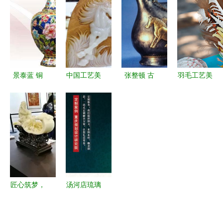
数据分析
屏风艺术
的插画艺术
规模、趋势
与市场洞察
景泰蓝 铜
中国工艺美
张整顿 古
羽毛工艺美
胎掐丝珐
术品交易网
代艺术品与
术品 价格
琅，流光溢
传统技艺与
工艺美术品
区间、专卖
彩的民族瑰
数字经济的
收藏鉴赏浅
店分布与购
宝
美妙交响
谈
买指南
匠心筑梦，
汤河店琉璃
国艺生辉
玉旋转笔筒
——首届中
论语办公桌