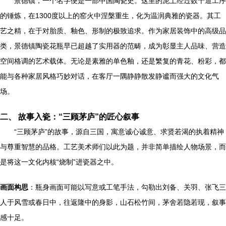
景德镇，一个名字便是一部中国陶瓷史。这里的泥土经过数十道工序
的锤炼，在1300度以上的窑火中涅槃重生，化为温润典雅的瓷器。其工
艺之精，在于对胎质、釉色、形制的极致追求。作为家居装饰中的高级品
类，景德镇陶瓷花瓶早已超越了实用器的范畴，成为彰显主人品味、营造
空间格调的艺术载体。无论是素雅的单色釉，还是繁复的青花、粉彩，都
能与各种家居风格巧妙对话，在客厅一隅静静散发静谧而强大的文化气
场。
二、 故事入瓷：“三顾茅庐”的匠心叙事
“三顾茅庐”的故事，源自三国，寓意诚心诚意、求贤若渴的执着精神
与尊重智慧的品格。工艺美术师们以此为题，并非简单描绘人物场景，而
是将这一文化内核“烧制”进瓷器之中。
画面构思
：瓶身画面可能以写意或工笔手法，勾勒出刘备、关羽、张飞三
人于风雪或春日中，往返隆中的身影，山石松竹间，茅舍若隐若现，叙事
感十足。