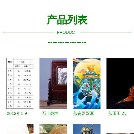
产品列表
PRODUCT
----------------
2012年1-9
石上乾坤
蓝瓷器双耳
蓝田玉 名
月中国工艺
——东方意
瓶 传统工
玉扬美名，
美术品进口
韵中的古韵
艺美术品中
匠心雕成器