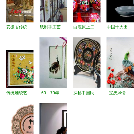
安徽省传统
纸制手工艺
白鹿原上二
中国十大出
工艺美术品
品的艺术魅
三事，多的
口产品排名
饕餮盛宴今
力与环保价
是你不知道
陶瓷上榜，
日上演
值
的事！——
第一竟然是
藏在工艺美
柠檬酸与工
术品中的隐
艺美术品
秘叙事
传统堆绫艺
60、70年
探秘中国民
宝庆风情
术 针线之
代老书签
族工艺品
邵阳羽毛画
间的文化瑰
中国工艺美
一堂别开生
——用羽毛
宝
术品的羽毛
面的文化通
托起的传承
与水彩记忆
识课
技艺