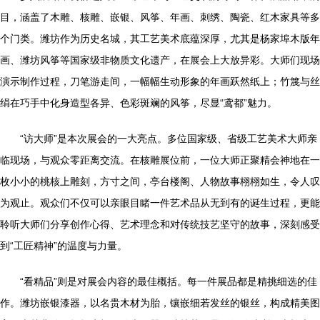
目，涵盖了木雕、核雕、嵌银、风筝、年画、刺绣、陶瓷、红木家具等多
个门类。潍坊作为历史名城，其工艺美术底蕴深厚，尤其是杨家埠木版年
画、潍坊风筝等国家级非物质文化遗产，在展会上大放异彩。大师们现场
演示制作过程，刀笔游走间，一幅幅生动形象的年画跃然纸上；竹篾与丝
绢在巧手中化身造型各异、色彩斑斓的风筝，尽显“鸢都”魅力。
“访大师”是本次展会的一大亮点。多位国家级、省级工艺美术大师亲
临现场，与观众零距离交流。在核雕展位前，一位大师正聚精会神地在一
枚小小的桃核上雕刻，方寸之间，亭台楼阁、人物故事栩栩如生，令人叹
为观止。观众们不仅可以亲眼目睹一件艺术品从无到有的诞生过程，更能
聆听大师们分享创作心得、艺术理念和对传统技艺坚守的故事，深刻感受
到“工匠精神”的温度与力量。
“看精品”则是对展会内容的最佳概括。每一件展品都是精挑细选的佳
作。潍坊嵌银漆器，以名贵木材为胎，镶嵌细若发丝的银丝，构成精美图