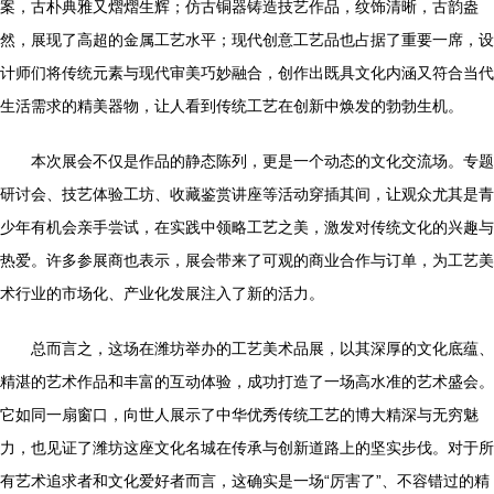
案，古朴典雅又熠熠生辉；仿古铜器铸造技艺作品，纹饰清晰，古韵盎
然，展现了高超的金属工艺水平；现代创意工艺品也占据了重要一席，设
计师们将传统元素与现代审美巧妙融合，创作出既具文化内涵又符合当代
生活需求的精美器物，让人看到传统工艺在创新中焕发的勃勃生机。
本次展会不仅是作品的静态陈列，更是一个动态的文化交流场。专题
研讨会、技艺体验工坊、收藏鉴赏讲座等活动穿插其间，让观众尤其是青
少年有机会亲手尝试，在实践中领略工艺之美，激发对传统文化的兴趣与
热爱。许多参展商也表示，展会带来了可观的商业合作与订单，为工艺美
术行业的市场化、产业化发展注入了新的活力。
总而言之，这场在潍坊举办的工艺美术品展，以其深厚的文化底蕴、
精湛的艺术作品和丰富的互动体验，成功打造了一场高水准的艺术盛会。
它如同一扇窗口，向世人展示了中华优秀传统工艺的博大精深与无穷魅
力，也见证了潍坊这座文化名城在传承与创新道路上的坚实步伐。对于所
有艺术追求者和文化爱好者而言，这确实是一场“厉害了”、不容错过的精