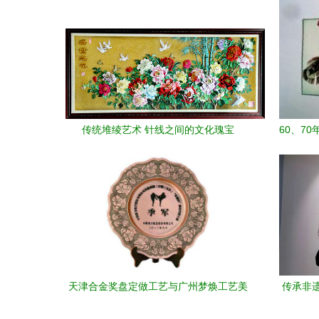
传统堆绫艺术 针线之间的文化瑰宝
60、7
天津合金奖盘定做工艺与广州梦焕工艺美
传承非
术品探析
2023