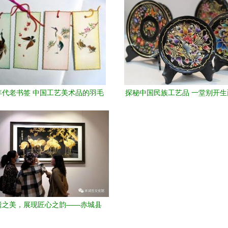
0年代老书签 中国工艺美术品的羽毛
探秘中国民族工艺品 一堂别开
与水彩记忆
通识课
遗之美，展现匠心之韵——赤城县
年“文化和自然遗产日”石玉萍麦秸画