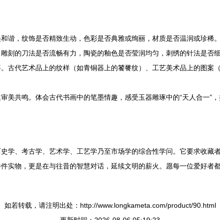
美和谐，纹饰是否精致生动，色彩是否典雅或绚丽，材质是否温润或珍稀
：雕刻的刀法是否流畅有力，陶瓷的釉色是否莹润均匀，刺绣的针法是否
事。古代艺术品上的纹样（如青铜器上的饕餮纹）、工艺美术品上的图案
审美共鸣。体会古代书画中的笔墨情趣，感受玉器雕琢中的“天人合一”
历史学、考古学、艺术学、工艺学乃至市场学的综合性学问。它要求收藏
件件实物，更是在与往昔的智慧对话，延续文明的薪火。愿每一位爱好者
如若转载，请注明出处：http://www.longkameta.com/product/90.html