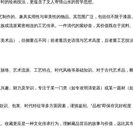
当时的绘画技法，更蕴含了文人寄情山水的哲学思想。
工技艺制作的、兼具实用性与审美性的物品。其范围广泛，包括但不限于漆
民族或流派紧密相连的工艺传承。一件清代的紫砂壶，其价值既在于泥料
艺美术品），但侧重点不同：前者重历史语境与艺术高度，后者重工艺技
史脉络、艺术流派、工艺特点、时代风格等基础知识。对于古代艺术品，
人兴趣、财力及学识，专注于某一门类（如专攻明清瓷器）或某一题材（
、款识、包浆、时代特征等多方面因素，谨慎鉴别。“品相”即保存完好程
点。收藏更应是一种文化传承行为，理解藏品背后的故事与价值，远比其