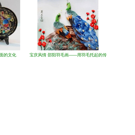
生面的文化
宝庆风情 邵阳羽毛画——用羽毛托起的传
承技艺