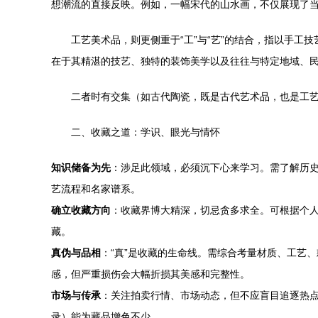
想潮流的直接反映。例如，一幅宋代的山水画，不仅展现了
工艺美术品，则更侧重于“工”与“艺”的结合，指以手
在于其精湛的技艺、独特的装饰美学以及往往与特定地域、
二者时有交集（如古代陶瓷，既是古代艺术品，也是工
二、收藏之道：学识、眼光与情怀
知识储备为先
：涉足此领域，必须沉下心来学习。需了解历
艺流程和名家谱系。
确立收藏方向
：收藏界博大精深，切忌贪多求全。可根据个
藏。
真伪与品相
：“真”是收藏的生命线。需综合考量材质、工艺
感，但严重损伤会大幅折损其美感和完整性。
市场与传承
：关注拍卖行情、市场动态，但不应盲目追逐热
录）能为藏品增色不少。