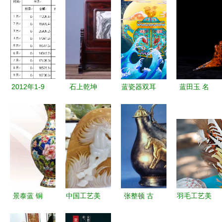
2012年1-9
石上乾坤
蓝瓷器双耳
蓝田玉 名
月中国工艺
——东方意
瓶 传统工
玉扬美名，
美术品进口
韵中的古韵
艺美术品中
匠心雕成器
数据分析
屏风艺术
的插画艺术
规模、趋势
与市场洞察
景泰蓝 铜
中国工艺美
张整顿 古
羽毛工艺美
胎掐丝珐
术品交易网
代艺术品与
术品 价格