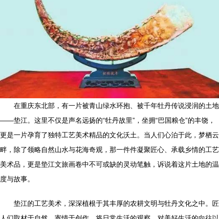
在重庆东北部，有一片被青山绿水环抱、被千年牡丹传说浸润的土地
——垫江。这里不仅是声名远扬的“牡丹故里”，坐拥“巴国粮仓”的丰饶，
更是一片孕育了独特工艺美术精品的文化沃土。当人们心泊于此，梦栖云
畔，除了领略自然山水与花海奇观，那一件件凝聚匠心、承载乡情的工艺
美术品，更是垫江文旅画卷中不可或缺的灵动笔触，诉说着这片土地的温
度与故事。
垫江的工艺美术，深深植根于其丰厚的农耕文明与牡丹文化之中。匠
人们取材于自然，寄情于创作，将日常生活的观察、对美好生活的向往以