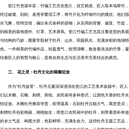
垫江竹资源丰富，竹编工艺历史悠久，技艺精湛。匠人取本地翠竹，
经过破篾、刮削、蒸煮等繁琐工序，将竹片化为纤细均匀的篾丝。他们指
尖飞舞，经纬交错，编出各式各样的器物：从实用的背篓、簸箕、竹篮，
到精美的装饰摆件、灯罩、艺术屏风。垫江竹编工艺尤其注重造型的美观
与结构的巧妙，图案常取材于牡丹、山水、田园风光，充满浓郁的地域特
色。一件精美的竹编作品，轻盈透气，纹理清晰，散发着淡淡的竹香，凝
结着匠人的智慧与耐心，是将自然生态与生活美学完美结合的典范。
三、 花之灵：牡丹文化的璀璨绽放
作为“牡丹故里”，牡丹元素深深浸润在垫江的工艺美术血脉中。匠人
们以木雕、石雕、刺绣、剪纸、农民画等多种形式，让国色天香的牡丹永
恒绽放。木雕牡丹雍容华贵，纹理逼真；石刻牡丹沉稳大气，寓意坚贞；
刺绣牡丹色彩艳丽，栩栩如生；而垫江农民画中的牡丹，则带着质朴奔放
的乡土气息，构图大胆，色彩鲜明，充满生命力。这些牡丹主题工艺品，