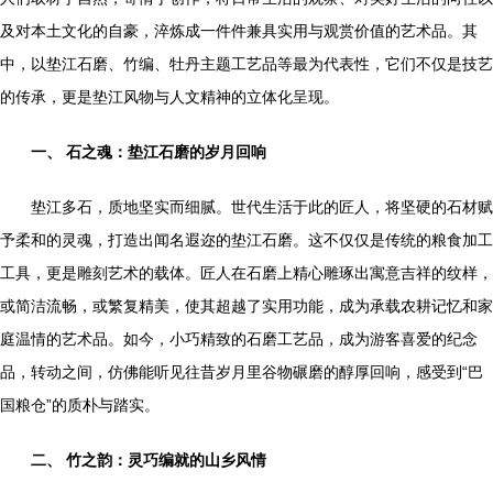
及对本土文化的自豪，淬炼成一件件兼具实用与观赏价值的艺术品。其
中，以垫江石磨、竹编、牡丹主题工艺品等最为代表性，它们不仅是技艺
的传承，更是垫江风物与人文精神的立体化呈现。
一、 石之魂：垫江石磨的岁月回响
垫江多石，质地坚实而细腻。世代生活于此的匠人，将坚硬的石材赋
予柔和的灵魂，打造出闻名遐迩的垫江石磨。这不仅仅是传统的粮食加工
工具，更是雕刻艺术的载体。匠人在石磨上精心雕琢出寓意吉祥的纹样，
或简洁流畅，或繁复精美，使其超越了实用功能，成为承载农耕记忆和家
庭温情的艺术品。如今，小巧精致的石磨工艺品，成为游客喜爱的纪念
品，转动之间，仿佛能听见往昔岁月里谷物碾磨的醇厚回响，感受到“巴
国粮仓”的质朴与踏实。
二、 竹之韵：灵巧编就的山乡风情