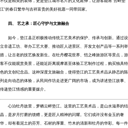
不仅是精美的装饰，更是垫江城市名片的文化延伸，让游客能将“云畔垫
江”的春日繁华与吉祥富贵的美好祝愿一同带回家。
四、 艺之承：匠心守护与文旅融合
如今，垫江县正积极推动传统工艺美术的保护、传承与创新。通过设
立非遗工坊、举办工艺大赛、推动匠人进景区、开发文创产品等一系列举
措，让古老的技艺焕发新生。在牡丹樱花世界、恺之峰旅游区等景点，游
客不仅能观赏美景，还能近距离观摩甚至体验工艺制作过程，购买独具特
色的文创纪念品。这种深度文旅融合，使得垫江的工艺美术品从静态的陈
列走向动态的体验，从民间作坊走进更广阔的市场，成为讲述垫江故事、
传递垫江情感的重要媒介。
心泊牡丹故里，梦栖云畔垫江。这里的工艺美术品，是山水滋养的结
晶，是岁月打磨的馈赠，更是匠人精神的闪耀。它们或许没有金玉的奢
华，却有着泥土的芬芳、石材的厚重、竹木的清新和牡丹的华彩。每一件