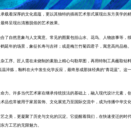
仅承载着深厚的文化底蕴，更以其独特的插画艺术形式展现出东方美学的
，最终呈现出清雅脱俗的艺术效果。
融合了自然意象与人文寓意。常见的图案包括山水、花鸟、人物故事等，
松鹤延年的场景，象征长寿与吉祥；或是梅兰竹菊四君子，寓意高尚品格
复杂工序。匠人需在未烧制的素胎上精心勾勒草图，再用特制工具蘸取钴
的高温淬炼，釉料在火中发生化学反应，最终形成那抹经典的“青花蓝”。
生命力。许多当代艺术家在继承传统技法的基础上，融入现代设计元素，
美术品也常被用于家居装饰、文化展览乃至国际交流中，成为传播中华文
技艺之美，更凝聚了历史与文化的沉淀。它提醒着我们，在快速变迁的时
到东方工艺的无限魅力。