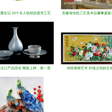
重生记 20个令人惊叹的蛋壳工艺
安徽省传统工艺美术品饕餮盛宴
，治愈您的每一份“蛋疼”人生
出口产品排名 陶瓷上榜，第一竟
传统堆绫艺术 针线之间的文
然是柠檬酸与工艺美术品