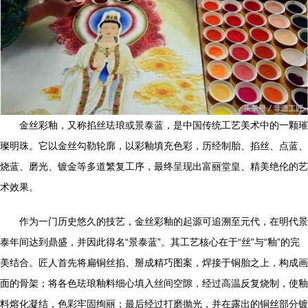
金丝彩釉，又称掐丝珐琅或景泰蓝，是中国传统工艺美术中的一颗璀
璨明珠。它以金丝勾勒轮廓，以彩釉填充色彩，历经制胎、掐丝、点蓝、
烧蓝、磨光、镀金等多道繁复工序，最终呈现出富丽堂皇、精美绝伦的艺
术效果。
作为一门历史悠久的技艺，金丝彩釉的起源可追溯至元代，在明代景
泰年间达到鼎盛，并因此得名“景泰蓝”。其工艺核心在于“丝”与“釉”的完
美结合。匠人首先将扁铜丝掐、掰成精巧图案，焊接于铜胎之上，构成画
面的骨架；将各色珐琅釉料细心填入丝间空隙，经过高温反复烧制，使釉
料熔化凝结，色彩牢固绚丽；最后经过打磨抛光，并在露出的铜丝部分镀