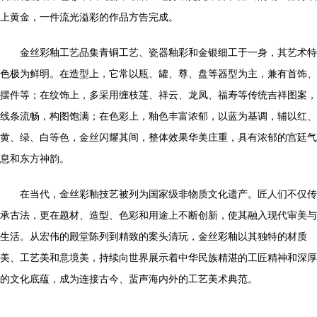
上黄金，一件流光溢彩的作品方告完成。
金丝彩釉工艺品集青铜工艺、瓷器釉彩和金银细工于一身，其艺术特
色极为鲜明。在造型上，它常以瓶、罐、尊、盘等器型为主，兼有首饰、
摆件等；在纹饰上，多采用缠枝莲、祥云、龙凤、福寿等传统吉祥图案，
线条流畅，构图饱满；在色彩上，釉色丰富浓郁，以蓝为基调，辅以红、
黄、绿、白等色，金丝闪耀其间，整体效果华美庄重，具有浓郁的宫廷气
息和东方神韵。
在当代，金丝彩釉技艺被列为国家级非物质文化遗产。匠人们不仅传
承古法，更在题材、造型、色彩和用途上不断创新，使其融入现代审美与
生活。从宏伟的殿堂陈列到精致的案头清玩，金丝彩釉以其独特的材质
美、工艺美和意境美，持续向世界展示着中华民族精湛的工匠精神和深厚
的文化底蕴，成为连接古今、蜚声海内外的工艺美术典范。