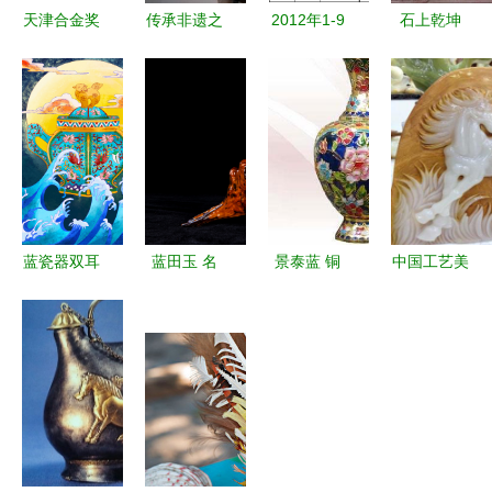
天津合金奖
传承非遗之
2012年1-9
石上乾坤
盘定做工艺
美，展现匠
月中国工艺
——东方意
与广州梦焕
心之韵——
美术品进口
韵中的古韵
工艺美术品
赤城县
数据分析
屏风艺术
探析
2023年“文
规模、趋势
化和自然遗
与市场洞察
产日”石玉
萍麦秸画作
蓝瓷器双耳
蓝田玉 名
景泰蓝 铜
中国工艺美
品展正式开
瓶 传统工
玉扬美名，
胎掐丝珐
术品交易网
展
艺美术品中
匠心雕成器
琅，流光溢
传统技艺与
的插画艺术
彩的民族瑰
数字经济的
宝
美妙交响